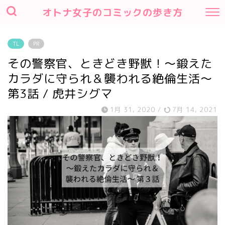
オトナ女子のコミックの歩き方
TL
PR
その警察官、ときどき野獣！～鍛えた
カラダに守られ＆襲われる絶倫生活～
第3話 / 虎井シグマ
1月 31, 2020
/
7月 14, 2021