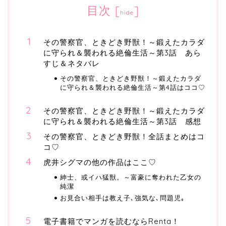
目次
[
]
hide
その警察官、ときどき野獣！～鍛えたカラダ
に守られ＆襲われる絶倫生活～第3話 あら
すじ＆ネタバレ
その警察官、ときどき野獣！～鍛えたカラダ
に守られ＆襲われる絶倫生活～第4話はココ♡
その警察官、ときどき野獣！～鍛えたカラダ
に守られ＆襲われる絶倫生活～第3話 感想
その警察官、ときどき野獣！全話まとめはコ
コ♡
虎井シグマの他の作品はここ♡
紳士、或イハ猛獣。～富豪に奪われた乙女の
純潔
お見合い相手は教え子､強気な､問題児｡
電子書籍でマンガを読むならRenta！