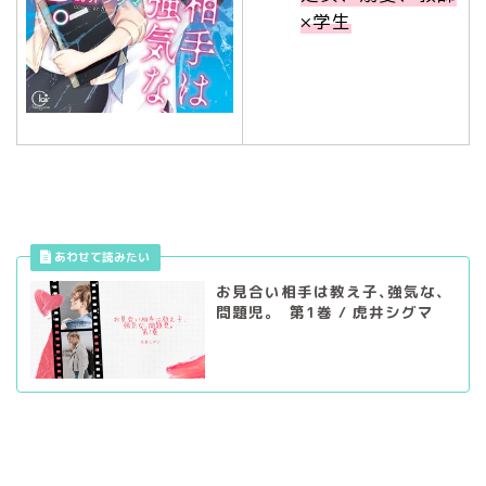
×学生
お見合い相手は教え子､強気な､
問題児｡ 第1巻 / 虎井シグマ