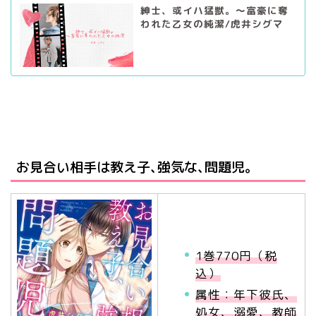
紳士、或イハ猛獣。～富豪に奪
われた乙女の純潔/虎井シグマ
お見合い相手は教え子､強気な､問題児｡
1巻770円（税
込）
属性：年下彼氏、
処女、溺愛、教師