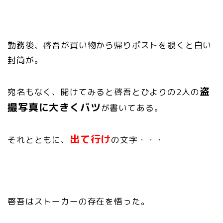
勤務後、啓吾が買い物から帰り
ポストを覗くと白い
封筒が。
盗
宛名もなく、開けてみると啓吾とひより
の2人の
撮写真に大きくバツ
が書いてある。
出て行け
それとともに、
の文字・・・
啓吾はストーカーの存在を悟った。