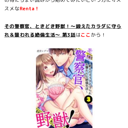
スメな
Renta！
その警察官、ときどき野獣！～鍛えたカラダに守ら
れ＆襲われる絶倫生活～ 第3話
は
ここ
から！