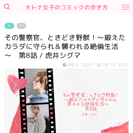
オトナ女子のコミックの歩き方
TL
PR
その警察官、ときどき野獣！～鍛えた
カラダに守られ＆襲われる絶倫生活
～ 第8話 / 虎井シグマ
6月 5, 2020
/
7月 14, 2021