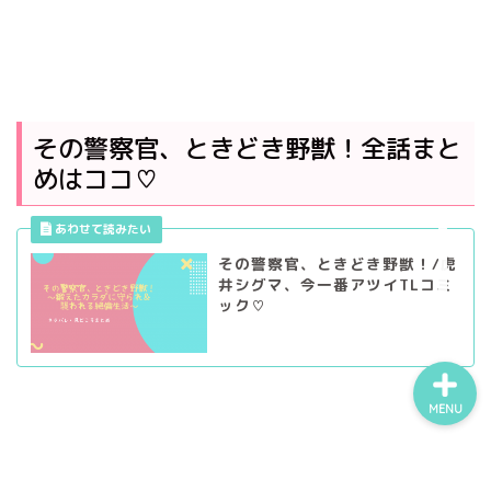
作家名から探す
乙女向け
その警察官、ときどき野獣！全話まと
めはココ♡
TL
BL
その警察官、ときどき野獣！/虎
井シグマ、今一番アツイTLコミ
ック♡
MENU