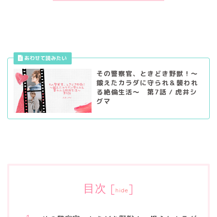
その警察官、ときどき野獣！～
鍛えたカラダに守られ＆襲われ
る絶倫生活～ 第7話 / 虎井シ
グマ
目次
[
]
hide