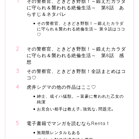
その警察官、ときどき野獣！～鍛えたカラダ
に守られ＆襲われる絶倫生活～ 第8話 あ
らすじ＆ネタバレ
その警察官、ときどき野獣！～鍛えたカラダ
に守られ＆襲われる絶倫生活～ 第９話はココ
♡
その警察官、ときどき野獣！～鍛えたカラダ
に守られ＆襲われる絶倫生活～ 第8話 感
想
その警察官、ときどき野獣！全話まとめはコ
コ♡
虎井シグマの他の作品はここ♡
紳士、或イハ猛獣。～富豪に奪われた乙女の
純潔
お見合い相手は教え子､強気な､問題児｡
電子書籍でマンガを読むならRenta！
無期限レンタルもある