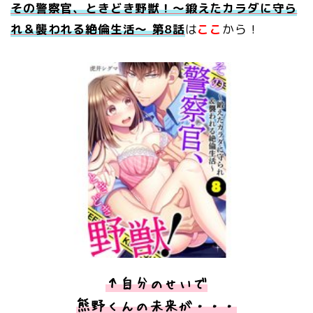
その警察官、ときどき野獣！～鍛えたカラダに守ら
れ＆襲われる絶倫生活～ 第8
話
は
ここ
から！
↑自分のせいで
熊野くんの未来が・・・