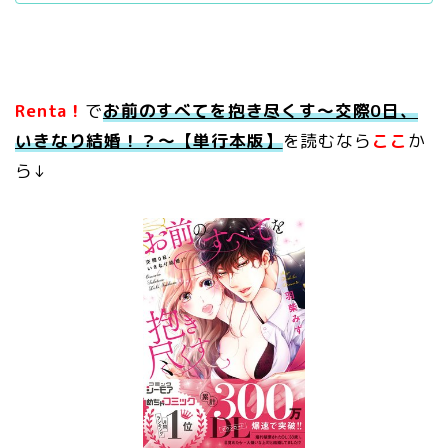
Renta！
で
お前のすべてを抱き尽くす～交際0日、
いきなり結婚！？～【単行本版】
を読むなら
ここ
か
ら↓