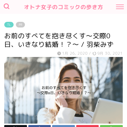
オトナ女子のコミックの歩き方
TL
PR
お前のすべてを抱き尽くす～交際0
日、いきなり結婚！？～ / 羽柴みず
1月 26, 2020
/
9月 30, 2021