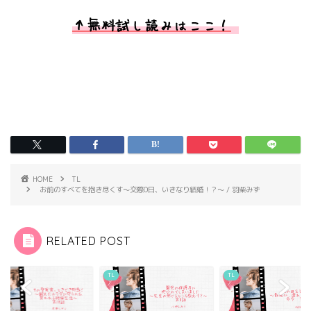
↑無料試し読みはここ！
HOME
TL
お前のすべてを抱き尽くす～交際0日、いきなり結婚！？～ / 羽柴みず
RELATED POST
TL
TL