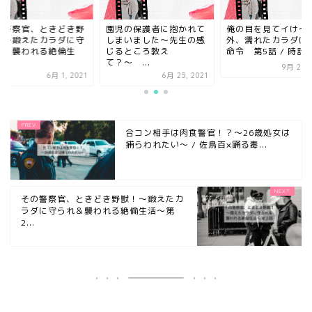
児の保護者に抱かれて
俺の目を見てイけ～勤務
その警察官、ときど
まいました〜先生の感
外、濡れたカラダに響く
獣！～鍛えたカラダ
るところ教え
命令 第5話 / 時計
られ＆襲われる絶倫
〜 ...
活...
9月 23, 2020
6月 25, 2021
6月 1, 
合コン相手は肉食警官！？～26歳処女は
捕らわれたい～ / 佐鳥百×踊る毒...
その警察官、ときどき野獣！～鍛えたカ
ラダに守られ＆襲われる絶倫生活～第
2...