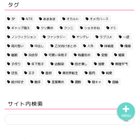
タグ
3P
NTR
あまあま
オカルト
オメガバース
作家名から探す
ギャップ萌え
クリ責め
クンニ
ショタおね
ドS
ノンフィクション
ファンタジー
ヤンデレ
ラブコメ
一途
乙女向け
両片思い
中出し
乙女向けまとめ
人外
体格差
俺様
催眠
共依存
可愛い系男子
執着攻め
変態
媚薬
TL
子作り
年下男子
幼馴染
抱き潰し
溺愛
無理矢理
狂気
王子
産卵
異世界転生
筋肉
純愛
BL
絵が好き
触手
言葉責め
調教
陰キャ
首輪
サイト内検索
MENU