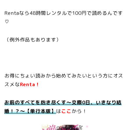
Rentaなら48時間レンタルで100円で読めるんです
♡
（例外作品もあります）
お得にちょい読みから始めてみたいという方にオス
スメな
Renta！
お前のすべてを抱き尽くす～交際0日、いきなり結
婚！？～【単行本版】
は
ここ
から！